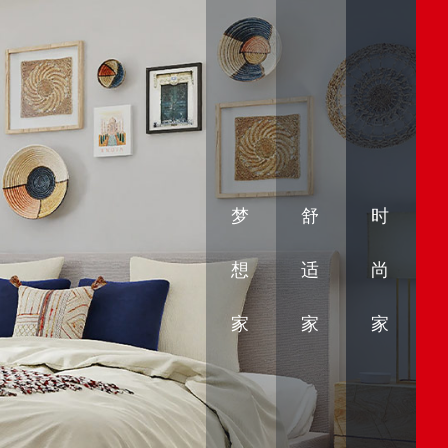
梦
舒
时
想
适
尚
家
家
家