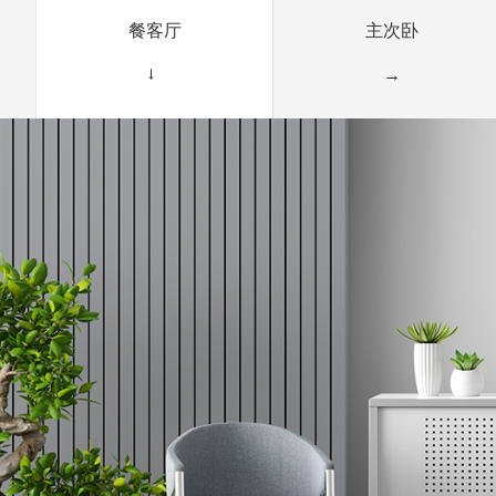
餐客厅
主次卧
→
→