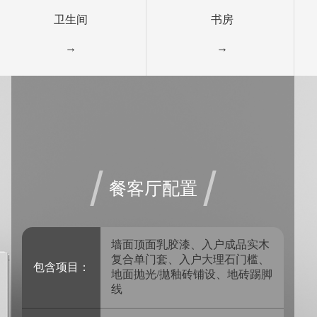
卫生间
书房
→
→
餐客厅配置
墙面顶面乳胶漆、入户成品实木
复合单门套、入户大理石门槛、
包含项目：
地面抛光/拋釉砖铺设、地砖踢脚
线