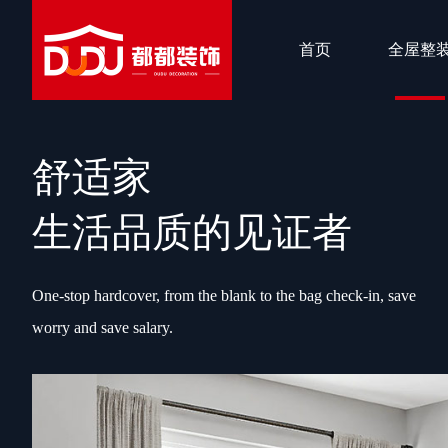
首页
全屋整
舒适家
生活品质的见证者
One-stop hardcover, from the blank to the bag check-in, save
worry and save salary.