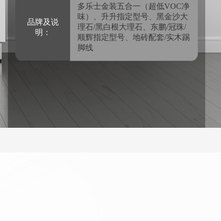
多乐士金装五合一（超低VOC净
味）、升升指定型号、黑金沙大
品牌及说
理石/黑白根大理石、东鹏/冠珠/
明：
顺辉指定型号、地砖配套/实木踢
脚线